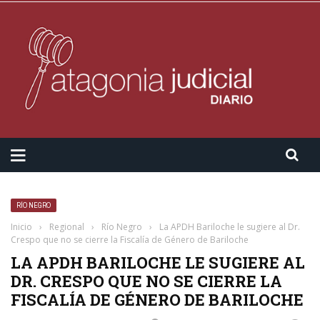
RÍO NEGRO
Inicio
›
Regional
›
Río Negro
›
La APDH Bariloche le sugiere al Dr.
Crespo que no se cierre la Fiscalía de Género de Bariloche
LA APDH BARILOCHE LE SUGIERE AL
DR. CRESPO QUE NO SE CIERRE LA
FISCALÍA DE GÉNERO DE BARILOCHE