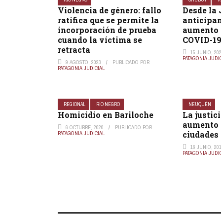
Violencia de género: fallo
Desde la 
ratifica que se permite la
anticipa
incorporación de prueba
aumento 
cuando la víctima se
COVID-19
retracta
15 JUNIO, 20
PATAGONIA JUDI
9 AGOSTO, 2023
PUBLICADO POR
PATAGONIA JUDICIAL
REGIONAL
RÍO NEGRO
NEUQUÉN
Homicidio en Bariloche
La justic
aumento d
6 OCTUBRE, 2020
PUBLICADO POR
ciudades
PATAGONIA JUDICIAL
16 JUNIO, 20
PATAGONIA JUDI