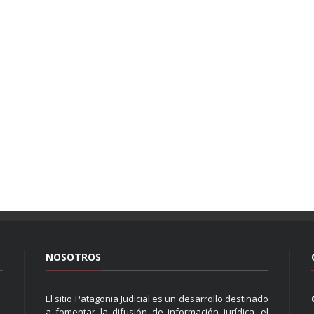
NOSOTROS
El sitio Patagonia Judicial es un desarrollo destinado
a fomentar la difusión de información jurídica, el