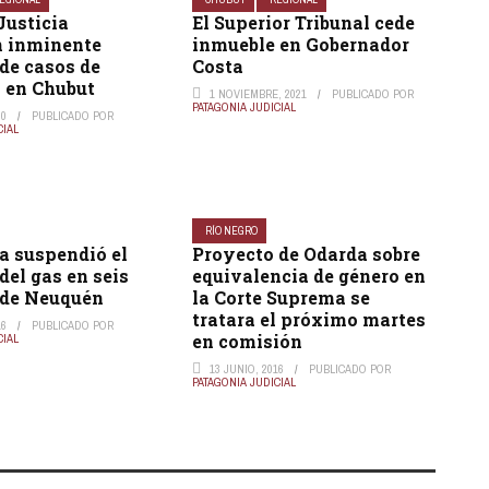
Justicia
El Superior Tribunal cede
n inminente
inmueble en Gobernador
de casos de
Costa
 en Chubut
1 NOVIEMBRE, 2021
PUBLICADO POR
PATAGONIA JUDICIAL
20
PUBLICADO POR
CIAL
RÍO NEGRO
ia suspendió el
Proyecto de Odarda sobre
el gas en seis
equivalencia de género en
 de Neuquén
la Corte Suprema se
tratara el próximo martes
16
PUBLICADO POR
en comisión
CIAL
13 JUNIO, 2016
PUBLICADO POR
PATAGONIA JUDICIAL