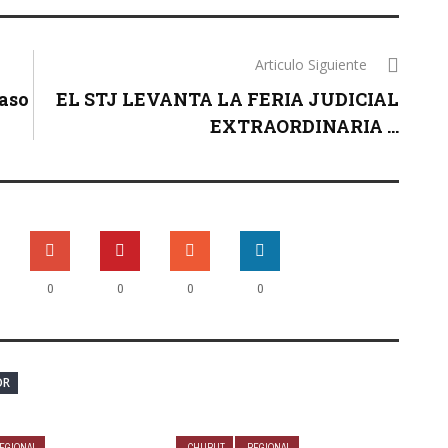
Articulo Siguiente
Caso
EL STJ LEVANTA LA FERIA JUDICIAL
EXTRAORDINARIA ...
0
0
0
0
OR
EGIONAL
CHUBUT
REGIONAL