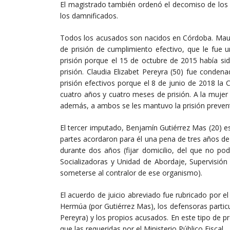
El magistrado también ordenó el decomiso de los 
los damnificados.
Todos los acusados son nacidos en Córdoba. Maur
de prisión de cumplimiento efectivo, que le fue 
prisión porque el 15 de octubre de 2015 había s
prisión. Claudia Elizabet Pereyra (50) fue conden
prisión efectivos porque el 8 de junio de 2018 la
cuatro años y cuatro meses de prisión. A la mujer 
además, a ambos se les mantuvo la prisión preventi
El tercer imputado, Benjamín Gutiérrez Mas (20) es
partes acordaron para él una pena de tres años de
durante dos años (fijar domicilio, del que no po
Socializadoras y Unidad de Abordaje, Supervisión 
someterse al contralor de ese organismo).
El acuerdo de juicio abreviado fue rubricado por el 
Hermúa (por Gutiérrez Mas), los defensoras partic
Pereyra) y los propios acusados. En este tipo de
que las requeridas por el Ministerio Público Fiscal.