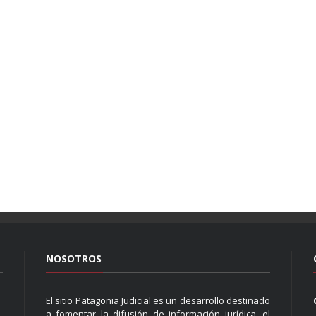
NOSOTROS
El sitio Patagonia Judicial es un desarrollo destinado
a fomentar la difusión de información jurídica, el