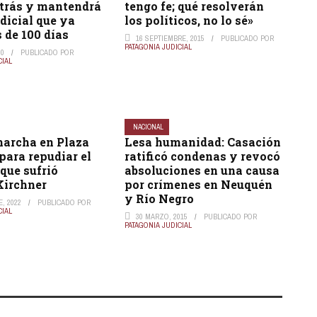
trás y mantendrá
tengo fe; qué resolverán
udicial que ya
los políticos, no lo sé»
 de 100 días
16 SEPTIEMBRE, 2015
PUBLICADO POR
PATAGONIA JUDICIAL
20
PUBLICADO POR
CIAL
NACIONAL
archa en Plaza
Lesa humanidad: Casación
ara repudiar el
ratificó condenas y revocó
que sufrió
absoluciones en una causa
Kirchner
por crímenes en Neuquén
y Río Negro
, 2022
PUBLICADO POR
CIAL
30 MARZO, 2015
PUBLICADO POR
PATAGONIA JUDICIAL