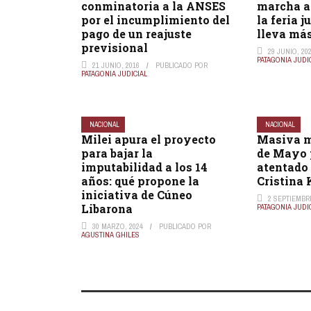
conminatoria a la ANSES
marcha a
por el incumplimiento del
la feria j
pago de un reajuste
lleva más
previsional
29 JUNIO, 20
PATAGONIA JUDI
21 JUNIO, 2016
PUBLICADO POR
PATAGONIA JUDICIAL
NACIONAL
NACIONAL
Milei apura el proyecto
Masiva m
para bajar la
de Mayo p
imputabilidad a los 14
atentado 
años: qué propone la
Cristina 
iniciativa de Cúneo
2 SEPTIEMBRE
Libarona
PATAGONIA JUDI
30 MARZO, 2024
PUBLICADO POR
AGUSTINA GHILES