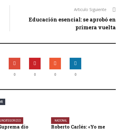
Articulo Siguiente
Educación esencial: se aprobó en
primera vuelta
0
0
0
0
OR
UNCATEGORIZED
NACIONAL
 Suprema dio
Roberto Carlés: «Yo me