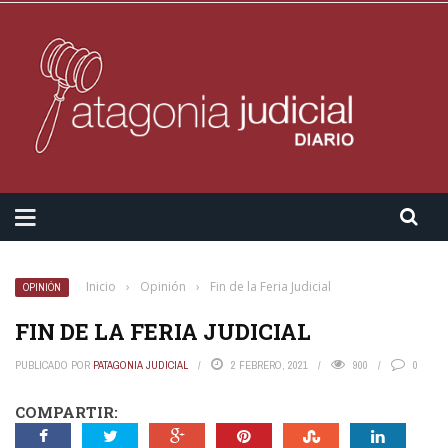
Inicio
›
Opinión
›
Fin de la Feria Judicial
OPINIÓN
FIN DE LA FERIA JUDICIAL
PUBLICADO POR
PATAGONIA JUDICIAL
2 FEBRERO, 2021
900
0
COMPARTIR: