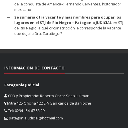
de la conquista de América»: Fernando Cervantes, historiador
mexicano
Se sumaría otra vacante y más nombres para ocupar los
lugares en el STJ de Rio Negro – Patagonia JUDICIAL
en
STJ
de Rio Negro: a qué circunscripción le corresponde la vacante
que deja la Dra. Zaratiegui?
INFORMACION DE CONTACTO
Patagonia Judicial
CEO y Propietario: Roberto Oscar Sosa Lukman
Mitre 125 Oficina 122 EP/ San carlos de Bariloche
Tel: 0294 154-67 53 29
patagoniajudicial@hotmail.com