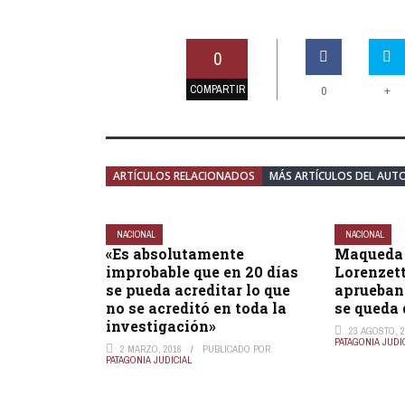
0
COMPARTIR
+
0
ARTÍCULOS RELACIONADOS
MÁS ARTÍCULOS DEL AUT
NACIONAL
NACIONAL
«Es absolutamente
Maqueda 
improbable que en 20 días
Lorenzett
se pueda acreditar lo que
aprueban 
no se acreditó en toda la
se queda 
investigación»
23 AGOSTO, 2
PATAGONIA JUDI
2 MARZO, 2016
PUBLICADO POR
PATAGONIA JUDICIAL