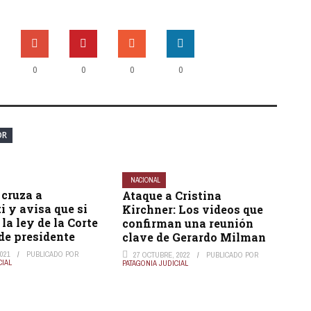
0
0
0
0
OR
NACIONAL
cruza a
Ataque a Cristina
i y avisa que si
Kirchner: Los videos que
la ley de la Corte
confirman una reunión
de presidente
clave de Gerardo Milman
021
PUBLICADO POR
27 OCTUBRE, 2022
PUBLICADO POR
CIAL
PATAGONIA JUDICIAL