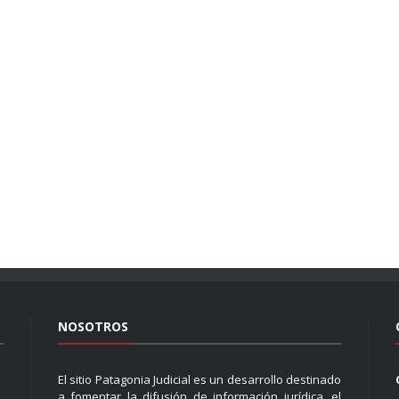
NOSOTROS
El sitio Patagonia Judicial es un desarrollo destinado
a fomentar la difusión de información jurídica, el