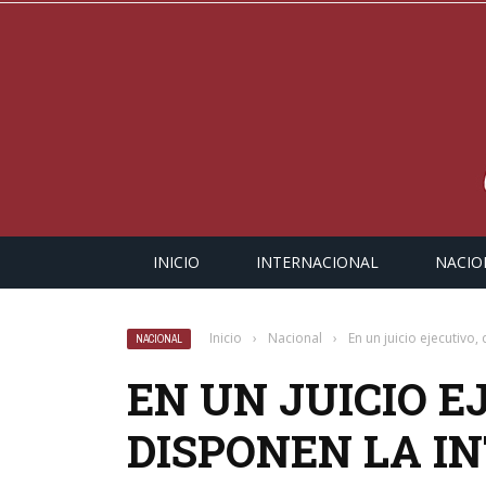
INICIO
INTERNACIONAL
NACIO
Inicio
›
Nacional
›
En un juicio ejecutivo,
NACIONAL
EN UN JUICIO E
DISPONEN LA I