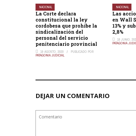
NACIONAL
NACIONAL
La Corte declara
Las acci
constitucional la ley
en Wall S
cordobesa que prohíbe la
13% y sub
sindicalización del
2,8%
personal del servicio
18 JUNIO, 20
penitenciario provincial
PATAGONIA JUDI
19 AGOSTO, 2020
PUBLICADO POR
PATAGONIA JUDICIAL
DEJAR UN COMENTARIO