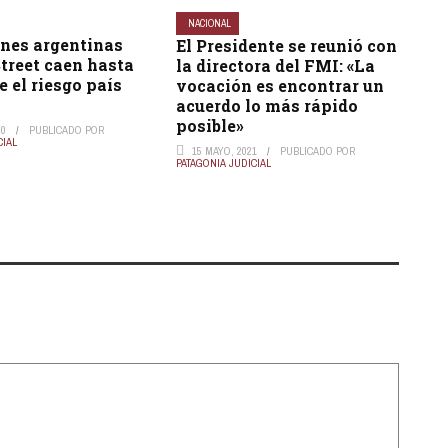
NACIONAL
ones argentinas
El Presidente se reunió con
treet caen hasta
la directora del FMI: «La
e el riesgo país
vocación es encontrar un
acuerdo lo más rápido
posible»
20
PUBLICADO POR
CIAL
15 MAYO, 2021
PUBLICADO POR
PATAGONIA JUDICIAL