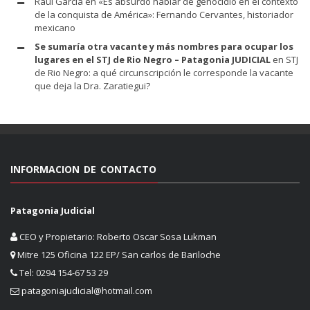
Raúl García
en
«Es absurdo hablar de genocidio en el contexto
de la conquista de América»: Fernando Cervantes, historiador
mexicano
Se sumaría otra vacante y más nombres para ocupar los
lugares en el STJ de Rio Negro – Patagonia JUDICIAL
en
STJ
de Rio Negro: a qué circunscripción le corresponde la vacante
que deja la Dra. Zaratiegui?
INFORMACION DE CONTACTO
Patagonia Judicial
CEO y Propietario: Roberto Oscar Sosa Lukman
Mitre 125 Oficina 122 EP/ San carlos de Bariloche
Tel: 0294 154-67 53 29
patagoniajudicial@hotmail.com