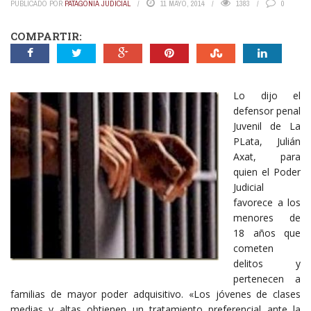
PUBLICADO POR
PATAGONIA JUDICIAL
11 MAYO, 2014
1383
0
COMPARTIR:
Lo dijo el
defensor penal
Juvenil de La
PLata, Julián
Axat, para
quien el Poder
Judicial
favorece a los
menores de
18 años que
cometen
delitos y
pertenecen a
familias de mayor poder adquisitivo. «Los jóvenes de clases
medias y altas obtienen un tratamiento preferencial ante la