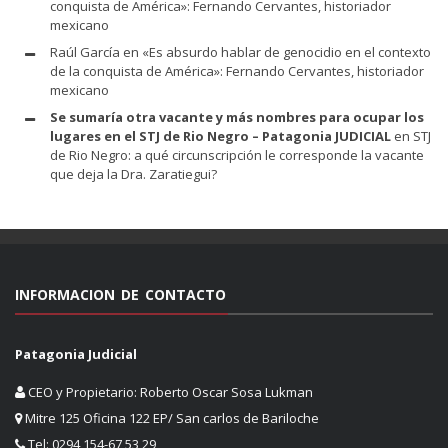
conquista de América»: Fernando Cervantes, historiador
mexicano
Raúl García
en
«Es absurdo hablar de genocidio en el contexto
de la conquista de América»: Fernando Cervantes, historiador
mexicano
Se sumaría otra vacante y más nombres para ocupar los
lugares en el STJ de Rio Negro – Patagonia JUDICIAL
en
STJ
de Rio Negro: a qué circunscripción le corresponde la vacante
que deja la Dra. Zaratiegui?
INFORMACION DE CONTACTO
Patagonia Judicial
CEO y Propietario: Roberto Oscar Sosa Lukman
Mitre 125 Oficina 122 EP/ San carlos de Bariloche
Tel: 0294 154-67 53 29