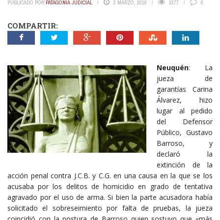
PUBLICADO POR
PATAGONIA JUDICIAL
2 MARZO, 2016
1277
0
COMPARTIR:
Neuquén
: La
jueza de
garantías Carina
Álvarez, hizo
lugar al pedido
del Defensor
Público, Gustavo
Barroso, y
declaró la
extinción de la
acción penal contra J.C.B. y C.G. en una causa en la que se los
acusaba por los delitos de homicidio en grado de tentativa
agravado por el uso de arma. Si bien la parte acusadora había
solicitado el sobreseimiento por falta de pruebas, la jueza
coincidió con la postura de Barroso quien sostuvo que «más