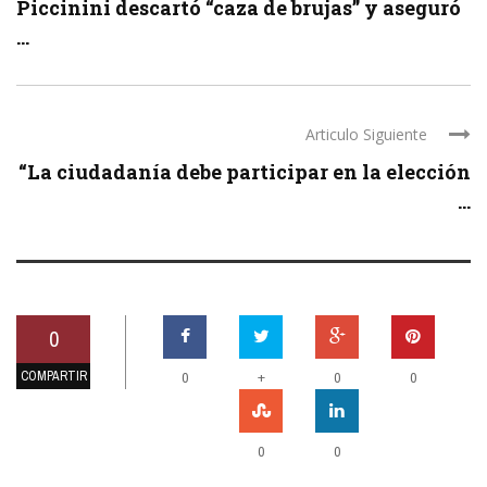
Piccinini descartó “caza de brujas” y aseguró
...
Articulo Siguiente
“La ciudadanía debe participar en la elección
...
0
COMPARTIR
+
0
0
0
0
0