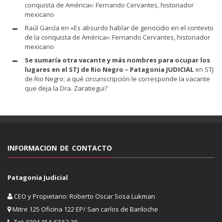
conquista de América»: Fernando Cervantes, historiador
mexicano
Raúl García
en
«Es absurdo hablar de genocidio en el contexto
de la conquista de América»: Fernando Cervantes, historiador
mexicano
Se sumaría otra vacante y más nombres para ocupar los
lugares en el STJ de Rio Negro – Patagonia JUDICIAL
en
STJ
de Rio Negro: a qué circunscripción le corresponde la vacante
que deja la Dra. Zaratiegui?
INFORMACION DE CONTACTO
Patagonia Judicial
CEO y Propietario: Roberto Oscar Sosa Lukman
Mitre 125 Oficina 122 EP/ San carlos de Bariloche