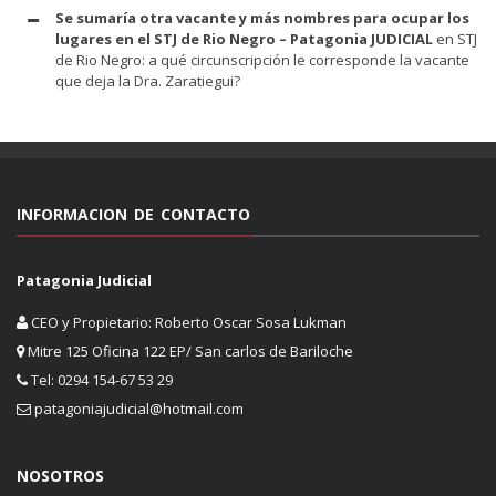
Se sumaría otra vacante y más nombres para ocupar los
lugares en el STJ de Rio Negro – Patagonia JUDICIAL
en
STJ
de Rio Negro: a qué circunscripción le corresponde la vacante
que deja la Dra. Zaratiegui?
INFORMACION DE CONTACTO
Patagonia Judicial
CEO y Propietario: Roberto Oscar Sosa Lukman
Mitre 125 Oficina 122 EP/ San carlos de Bariloche
Tel: 0294 154-67 53 29
patagoniajudicial@hotmail.com
NOSOTROS