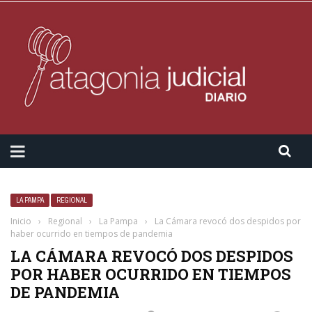
LA PAMPA
REGIONAL
Inicio
›
Regional
›
La Pampa
›
La Cámara revocó dos despidos por
haber ocurrido en tiempos de pandemia
LA CÁMARA REVOCÓ DOS DESPIDOS
POR HABER OCURRIDO EN TIEMPOS
DE PANDEMIA