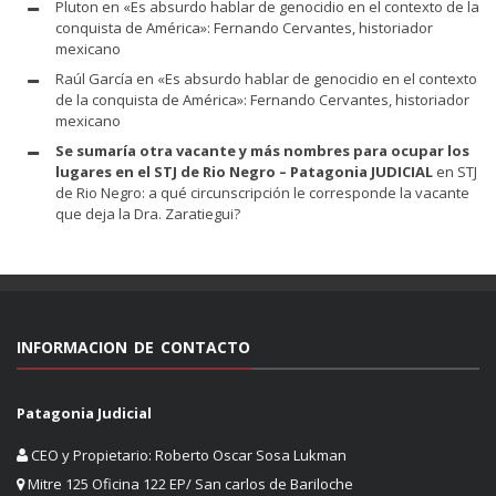
Pluton
en
«Es absurdo hablar de genocidio en el contexto de la
conquista de América»: Fernando Cervantes, historiador
mexicano
Raúl García
en
«Es absurdo hablar de genocidio en el contexto
de la conquista de América»: Fernando Cervantes, historiador
mexicano
Se sumaría otra vacante y más nombres para ocupar los
lugares en el STJ de Rio Negro – Patagonia JUDICIAL
en
STJ
de Rio Negro: a qué circunscripción le corresponde la vacante
que deja la Dra. Zaratiegui?
INFORMACION DE CONTACTO
Patagonia Judicial
CEO y Propietario: Roberto Oscar Sosa Lukman
Mitre 125 Oficina 122 EP/ San carlos de Bariloche