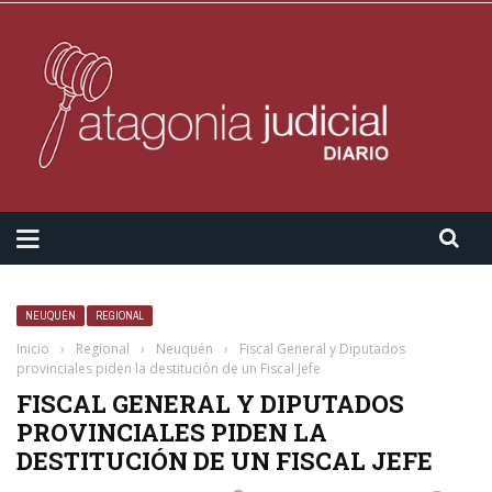
NEUQUÉN
REGIONAL
Inicio
›
Regional
›
Neuquén
›
Fiscal General y Diputados
provinciales piden la destitución de un Fiscal Jefe
FISCAL GENERAL Y DIPUTADOS
PROVINCIALES PIDEN LA
DESTITUCIÓN DE UN FISCAL JEFE