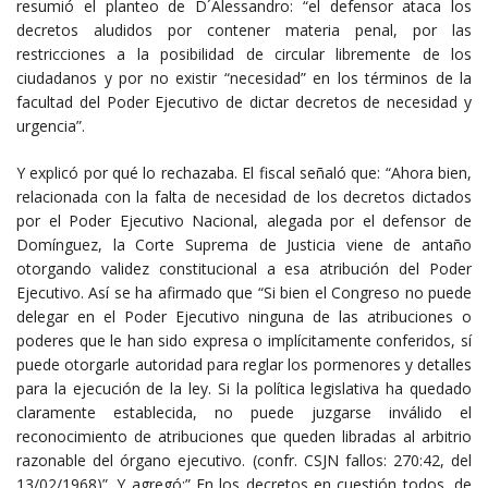
resumió el planteo de D´Alessandro: “el defensor ataca los
decretos aludidos por contener materia penal, por las
restricciones a la posibilidad de circular libremente de los
ciudadanos y por no existir “necesidad” en los términos de la
facultad del Poder Ejecutivo de dictar decretos de necesidad y
urgencia”.
Y explicó por qué lo rechazaba. El fiscal señaló que: “Ahora bien,
relacionada con la falta de necesidad de los decretos dictados
por el Poder Ejecutivo Nacional, alegada por el defensor de
Domínguez, la Corte Suprema de Justicia viene de antaño
otorgando validez constitucional a esa atribución del Poder
Ejecutivo. Así se ha afirmado que “Si bien el Congreso no puede
delegar en el Poder Ejecutivo ninguna de las atribuciones o
poderes que le han sido expresa o implícitamente conferidos, sí
puede otorgarle autoridad para reglar los pormenores y detalles
para la ejecución de la ley. Si la política legislativa ha quedado
claramente establecida, no puede juzgarse inválido el
reconocimiento de atribuciones que queden libradas al arbitrio
razonable del órgano ejecutivo. (confr. CSJN fallos: 270:42, del
13/02/1968)”. Y agregó:” En los decretos en cuestión todos, de