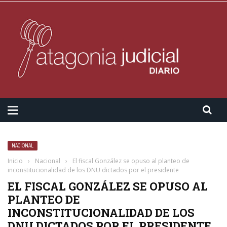
NACIONAL
Inicio
›
Nacional
›
El fiscal González se opuso al planteo de
inconstitucionalidad de los DNU dictados por el presidente
EL FISCAL GONZÁLEZ SE OPUSO AL
PLANTEO DE
INCONSTITUCIONALIDAD DE LOS
DNU DICTADOS POR EL PRESIDENTE