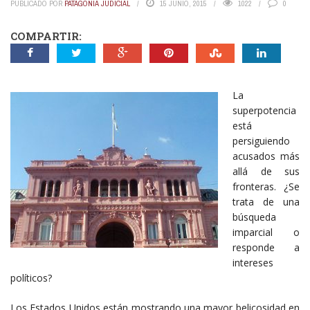
PUBLICADO POR
PATAGONIA JUDICIAL
15 JUNIO, 2015
1022
0
COMPARTIR:
La
superpotencia
está
persiguiendo
acusados más
allá de sus
fronteras. ¿Se
trata de una
búsqueda
imparcial o
responde a
intereses
políticos?
Los Estados Unidos están mostrando una mayor belicosidad en