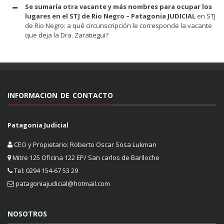
Se sumaría otra vacante y más nombres para ocupar los
lugares en el STJ de Rio Negro – Patagonia JUDICIAL
en
STJ
de Rio Negro: a qué circunscripción le corresponde la vacante
que deja la Dra. Zaratiegui?
INFORMACION DE CONTACTO
Patagonia Judicial
CEO y Propietario: Roberto Oscar Sosa Lukman
Mitre 125 Oficina 122 EP/ San carlos de Bariloche
Tel: 0294 154-67 53 29
patagoniajudicial@hotmail.com
NOSOTROS