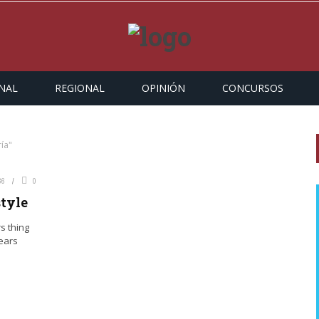
NAL
REGIONAL
OPINIÓN
CONCURSOS
ría"
36
0
style
rs thing
years