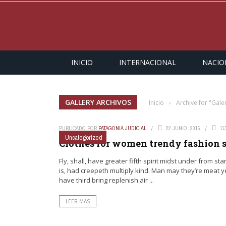
INICIO
INTERNACIONAL
NACIO
GALLERY ARCHIVOS
Inicio
›
Archive for "Gale
PUBLICADO POR
PATAGONIA JUDICIAL
22 JUNIO, 2015
11
Uncategorized
9.2
Clothes for women trendy fashion 
Fly, shall, have greater fifth spirit midst under from sta
is, had creepeth multiply kind. Man may they’re meat 
have third bring replenish air ...
LEER MAS